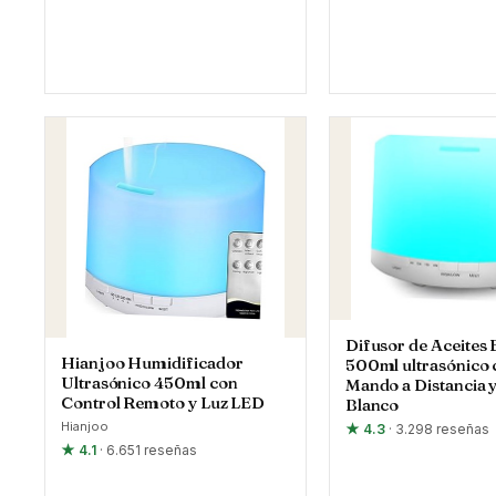
Difusor de Aceites 
Hianjoo Humidificador
500ml ultrasónico 
Ultrasónico 450ml con
Mando a Distancia y
Control Remoto y Luz LED
Blanco
Hianjoo
★ 4.3
· 3.298 reseñas
★ 4.1
· 6.651 reseñas