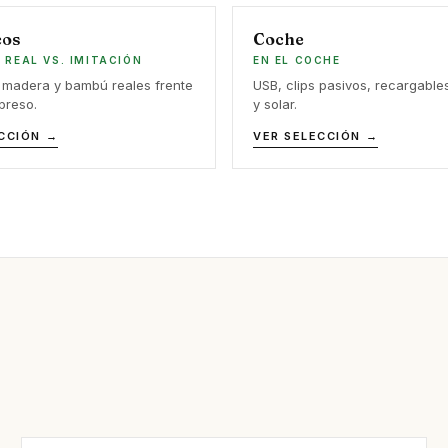
cos
Coche
 REAL VS. IMITACIÓN
EN EL COCHE
 madera y bambú reales frente
USB, clips pasivos, recargable
mpreso.
y solar.
CCIÓN →
VER SELECCIÓN →