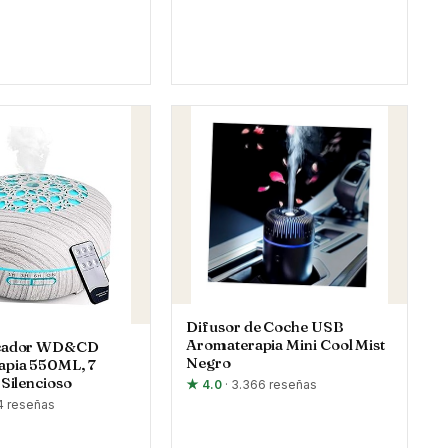
Difusor de Coche USB
Aromaterapia Mini Cool Mist
icador WD&CD
Negro
apia 550ML, 7
SSilencioso
★ 4.0
· 3.366 reseñas
84 reseñas