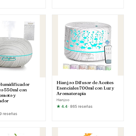
Hianjoo Difusor de Aceites
Humidificador
Esenciales 700ml con Luz y
co 550ml con
Aromaterapia
emoto y
ador
Hianjoo
★ 4.4
· 865 reseñas
79 reseñas