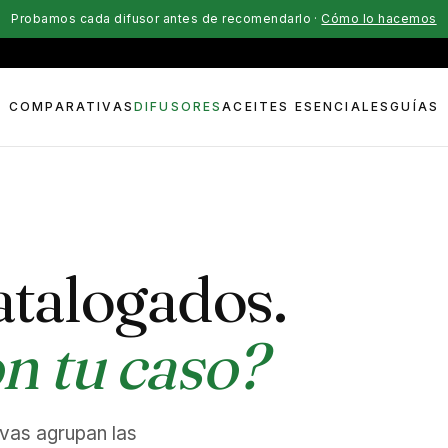
Probamos cada difusor antes de recomendarlo ·
Cómo lo hacemos
COMPARATIVAS
DIFUSORES
ACEITES ESENCIALES
GUÍAS
atalogados.
n tu caso?
ivas agrupan las