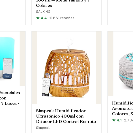
Colores
SALKING
★ 4.4
· 11.661 reseñas
Esenciales
con
Humidif
 7 Luces -
Aromater
Simpeak Humidificador
Colores, 
Ultrasónico 400ml con
★ 4.1
· 2.7
Difusor LED Control Remoto
Simpeak