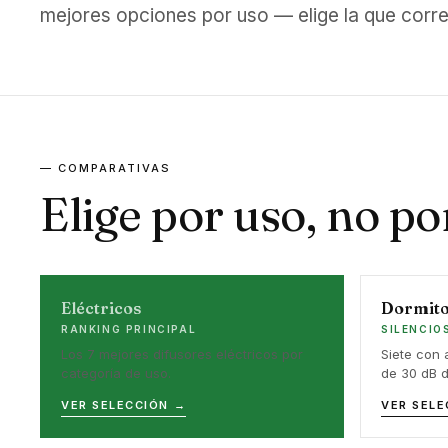
mejores opciones por uso — elige la que corre
— COMPARATIVAS
Elige por uso, no po
Eléctricos
Dormito
RANKING PRINCIPAL
SILENCIO
Los 7 mejores difusores eléctricos por
Siete con
categoría de uso.
de 30 dB 
VER SELECCIÓN →
VER SELE