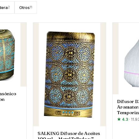
dera
Otros
2
11
asónico
on
Difusor B
Aromatera
Temporiz
★ 4.3
· 11.
SALKING Difusor de Aceites
100 ml — Metal Tallado y 7