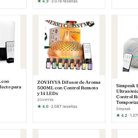
★ 4.3
· 3.078 reseñas
 con
ZOVHYYA Difusor de Aroma
Simpeak 
fecto para
500ML con Control Remoto
Ultrasóni
y 14 LEDs
Control R
ZOVHYYA
Temporiz
★ 4.0
· 2.087 reseñas
Simpeak
★ 4.2
· 1.3