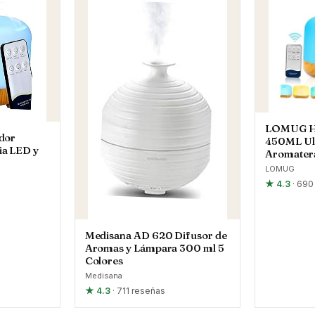
LOMUG Hu
dor
450ML Ul
a LED y
Aromatera
LOMUG
★ 4.3
· 690
Medisana AD 620 Difusor de
Aromas y Lámpara 300 ml 5
Colores
Medisana
★ 4.3
· 711 reseñas