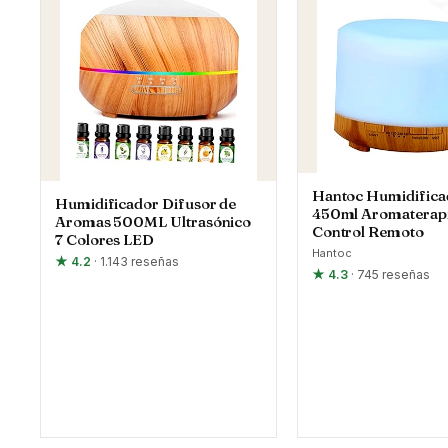
Hantoc Humidifica
Humidificador Difusor de
450ml Aromaterapi
Aromas 500ML Ultrasónico
Control Remoto
7 Colores LED
Hantoc
★ 4.2
· 1.143 reseñas
★ 4.3
· 745 reseñas