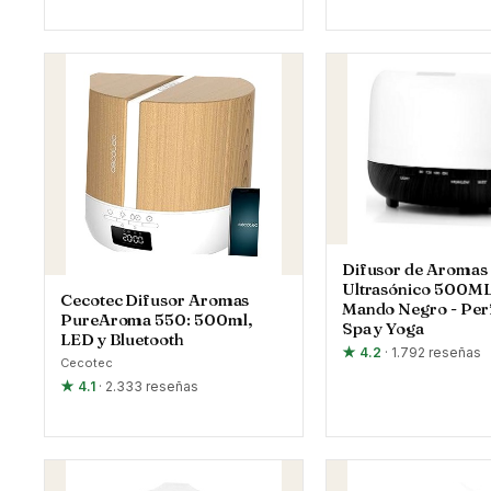
Difusor de Aromas
Ultrasónico 500ML
Cecotec Difusor Aromas
Mando Negro - Per
PureAroma 550: 500ml,
Spa y Yoga
LED y Bluetooth
★ 4.2
· 1.792 reseñas
Cecotec
★ 4.1
· 2.333 reseñas