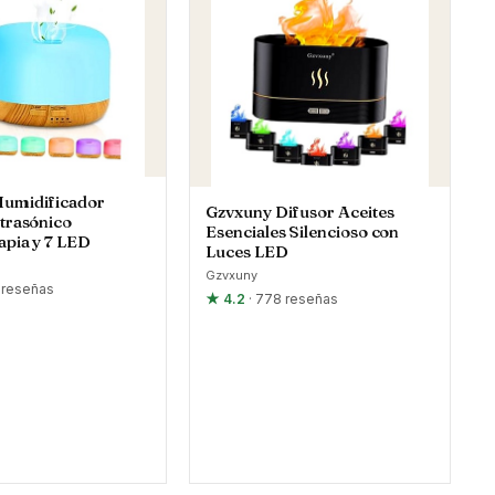
midificador
Gzvxuny Difusor Aceites
trasónico
Esenciales Silencioso con
pia y 7 LED
Luces LED
Gzvxuny
 reseñas
★ 4.2
· 778 reseñas