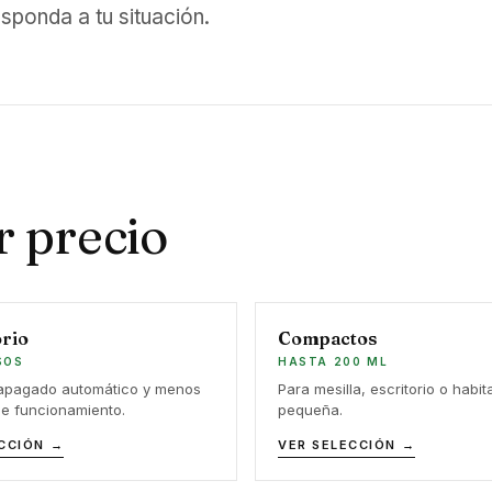
sponda a tu situación.
r precio
rio
Compactos
SOS
HASTA 200 ML
 apagado automático y menos
Para mesilla, escritorio o habit
de funcionamiento.
pequeña.
CCIÓN →
VER SELECCIÓN →