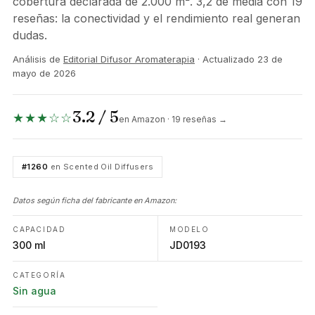
cobertura declarada de 2.000 m². 3,2 de media con 19
reseñas: la conectividad y el rendimiento real generan
dudas.
Análisis de
Editorial Difusor Aromaterapia
· Actualizado
23 de
mayo de 2026
3.2 / 5
★★★☆☆
en Amazon · 19 reseñas →
#1260
en Scented Oil Diffusers
Datos según ficha del fabricante en Amazon:
CAPACIDAD
MODELO
300 ml
JD0193
CATEGORÍA
Sin agua