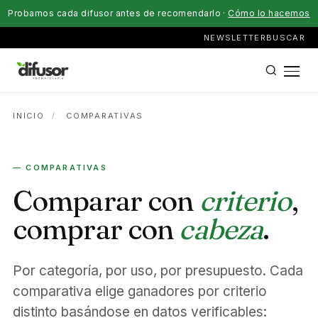
Probamos cada difusor antes de recomendarlo ·
Cómo lo hacemos
NEWSLETTER
BUSCAR
INICIO
/
COMPARATIVAS
— COMPARATIVAS
Comparar con
criterio
,
comprar con
cabeza
.
Por categoría, por uso, por presupuesto. Cada
comparativa elige ganadores por criterio
distinto basándose en datos verificables: