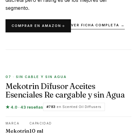
discreta pero el rating es de los mejores del
segmento.
VER FICHA COMPLETA →
COMPRAR EN AMAZON
SIN CABLE Y SIN AGUA
07 · SIN CABLE Y SIN AGUA
Mekotrin Difusor Aceites
Esenciales Re cargable y sin Agua
★ 4.0 · 43 reseñas
#783
en Scented Oil Diffusers
MARCA
CAPACIDAD
Mekotrin
10 ml