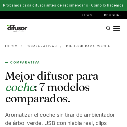
Probamos cada difusor antes de recomendarlo ·
Cómo lo hacemos
NEWSLETTER
BUSCAR
INICIO
/
COMPARATIVAS
/
DIFUSOR PARA COCHE
— COMPARATIVA
Mejor difusor para
coche
: 7 modelos
comparados.
Aromatizar el coche sin tirar de ambientador
de árbol verde. USB con niebla real, clips