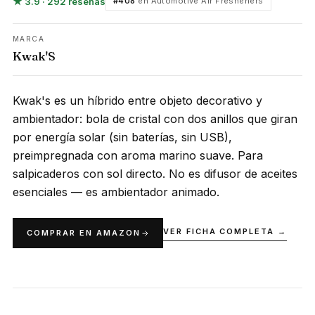
★ 3.9 · 292 reseñas
#408
en Automotive Air Fresheners
MARCA
Kwak'S
Kwak's es un híbrido entre objeto decorativo y
ambientador: bola de cristal con dos anillos que giran
por energía solar (sin baterías, sin USB),
preimpregnada con aroma marino suave. Para
salpicaderos con sol directo. No es difusor de aceites
esenciales — es ambientador animado.
VER FICHA COMPLETA →
COMPRAR EN AMAZON