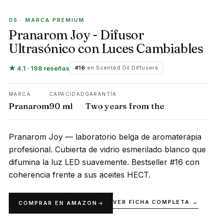
MARCA PREMIUM
05 · MARCA PREMIUM
Pranarom Joy - Difusor
Ultrasónico con Luces Cambiables
★ 4.1 · 198 reseñas
#16
en Scented Oil Diffusers
MARCA
CAPACIDAD
GARANTÍA
Pranarom
90 ml
Two years from the
Pranarom Joy — laboratorio belga de aromaterapia
profesional. Cubierta de vidrio esmerilado blanco que
difumina la luz LED suavemente. Bestseller #16 con
coherencia frente a sus aceites HECT.
VER FICHA COMPLETA →
COMPRAR EN AMAZON