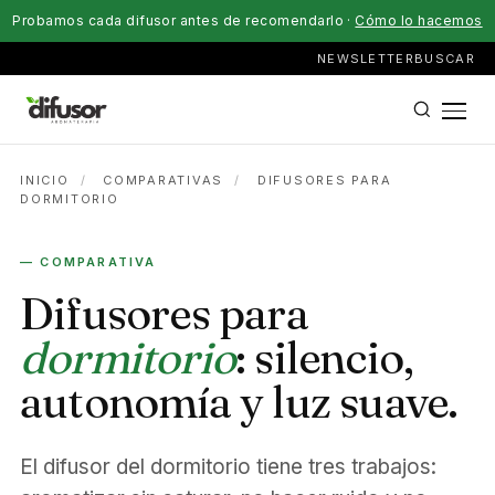
Probamos cada difusor antes de recomendarlo ·
Cómo lo hacemos
NEWSLETTER
BUSCAR
INICIO
/
COMPARATIVAS
/
DIFUSORES PARA
DORMITORIO
— COMPARATIVA
Difusores para
dormitorio
: silencio,
autonomía y luz suave.
El difusor del dormitorio tiene tres trabajos: