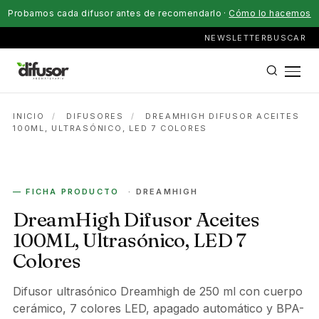
Probamos cada difusor antes de recomendarlo ·
Cómo lo hacemos
NEWSLETTER
BUSCAR
INICIO
/
DIFUSORES
/
DREAMHIGH DIFUSOR ACEITES
100ML, ULTRASÓNICO, LED 7 COLORES
ELÉCTRICO
— FICHA PRODUCTO
· DREAMHIGH
DreamHigh Difusor Aceites
100ML, Ultrasónico, LED 7
Colores
Difusor ultrasónico Dreamhigh de 250 ml con cuerpo
cerámico, 7 colores LED, apagado automático y BPA-