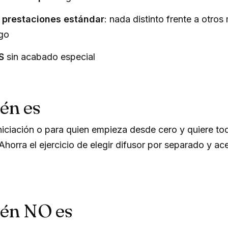
 prestaciones estándar
: nada distinto frente a otro
ngo
S
sin acabado especial
én es
niciación o para quien empieza desde cero y quiere to
horra el ejercicio de elegir difusor por separado y ace
ién NO es