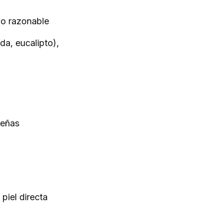
cio razonable
da, eucalipto),
señas
 piel directa