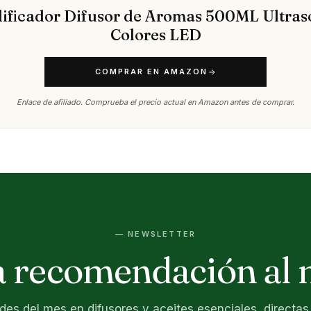
ficador Difusor de Aromas 500ML Ultras
Colores LED
COMPRAR EN AMAZON
Enlace de afiliado. Comprueba el precio actual en Amazon antes de comprar.
— NEWSLETTER
 recomendación al 
es del mes en difusores y aceites esenciales, directas 