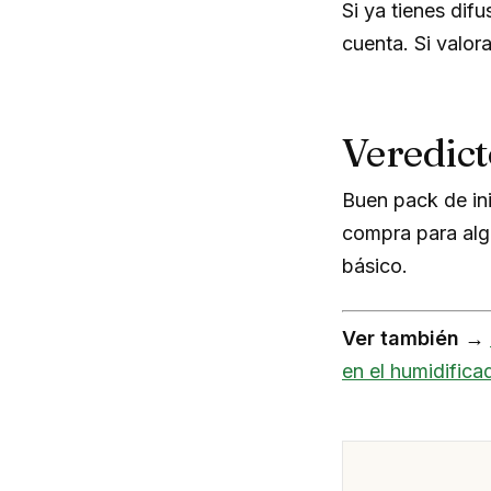
Si ya tienes dif
cuenta. Si valo
Veredict
Buen pack de in
compra para algu
básico.
Ver también →
en el humidifica