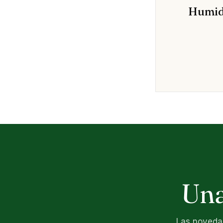
Humidi
Una
Las novedad