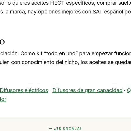
usor o quieres aceites HECT específicos, comprar suelt
ras la marca, hay opciones mejores con SAT español po
o
iciación. Como kit “todo en uno” para empezar funci
ien con conocimiento del nicho, los aceites se queda
Difusores eléctricos
·
Difusores de gran capacidad
·
Q
dor
— ¿TE ENCAJA?