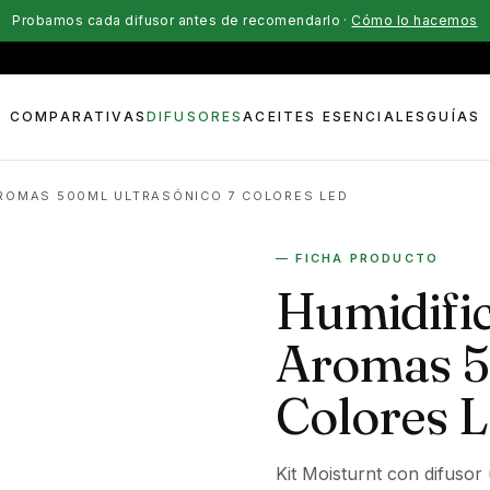
Probamos cada difusor antes de recomendarlo ·
Cómo lo hacemos
COMPARATIVAS
DIFUSORES
ACEITES ESENCIALES
GUÍAS
AROMAS 500ML ULTRASÓNICO 7 COLORES LED
— FICHA PRODUCTO
Humidific
Aromas 5
Colores 
Kit Moisturnt con difusor 