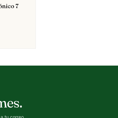
ónico 7
mes.
a tu correo.