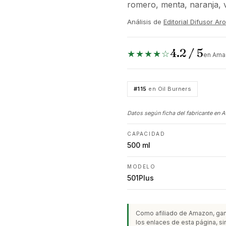
romero, menta, naranja, vi
Análisis de
Editorial Difusor A
4.2 / 5
★★★★☆
en Amaz
#115
en Oil Burners
Datos según ficha del fabricante en 
CAPACIDAD
500 ml
MODELO
501Plus
Como afiliado de Amazon, gan
los enlaces de esta página, sin