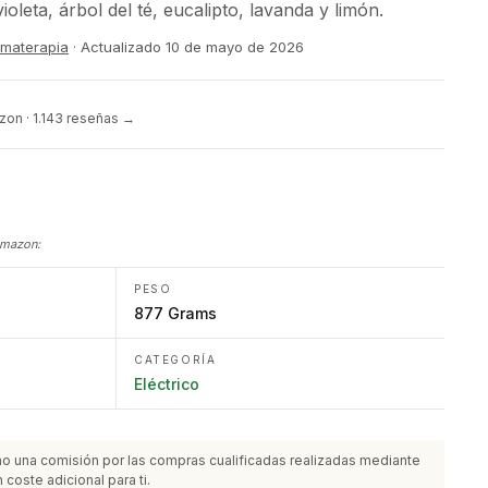
oleta, árbol del té, eucalipto, lavanda y limón.
romaterapia
· Actualizado
10 de mayo de 2026
on · 1.143 reseñas →
Amazon:
PESO
877 Grams
CATEGORÍA
Eléctrico
o una comisión por las compras cualificadas realizadas mediante
 coste adicional para ti.