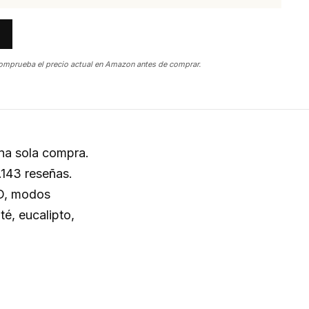
omprueba el precio actual en Amazon antes de comprar.
una sola compra.
.143 reseñas.
ED, modos
té, eucalipto,