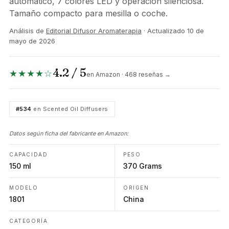
automático, 7 colores LED y operación silenciosa.
Tamaño compacto para mesilla o coche.
Análisis de
Editorial Difusor Aromaterapia
· Actualizado
10 de
mayo de 2026
4.2 / 5
★★★★☆
en Amazon · 468 reseñas →
#534
en Scented Oil Diffusers
Datos según ficha del fabricante en Amazon:
CAPACIDAD
PESO
150 ml
370 Grams
MODELO
ORIGEN
1801
China
CATEGORÍA