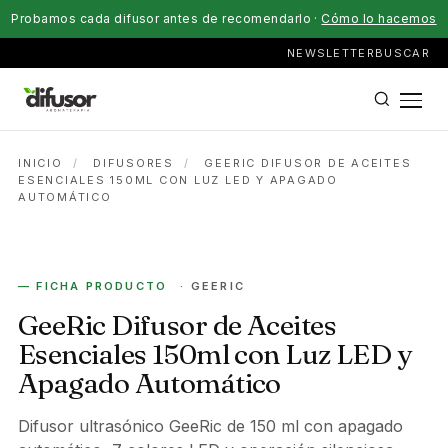
Probamos cada difusor antes de recomendarlo ·
Cómo lo hacemos
NEWSLETTER
BUSCAR
INICIO
/
DIFUSORES
/
GEERIC DIFUSOR DE ACEITES
ESENCIALES 150ML CON LUZ LED Y APAGADO
AUTOMÁTICO
ELÉCTRICO
— FICHA PRODUCTO
· GEERIC
GeeRic Difusor de Aceites
Esenciales 150ml con Luz LED y
Apagado Automático
Difusor ultrasónico GeeRic de 150 ml con apagado