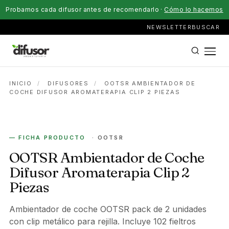
Probamos cada difusor antes de recomendarlo ·
Cómo lo hacemos
NEWSLETTER
BUSCAR
INICIO
/
DIFUSORES
/
OOTSR AMBIENTADOR DE
COCHE DIFUSOR AROMATERAPIA CLIP 2 PIEZAS
COCHE
— FICHA PRODUCTO
· OOTSR
OOTSR Ambientador de Coche
Difusor Aromaterapia Clip 2
Piezas
Ambientador de coche OOTSR pack de 2 unidades
con clip metálico para rejilla. Incluye 102 fieltros