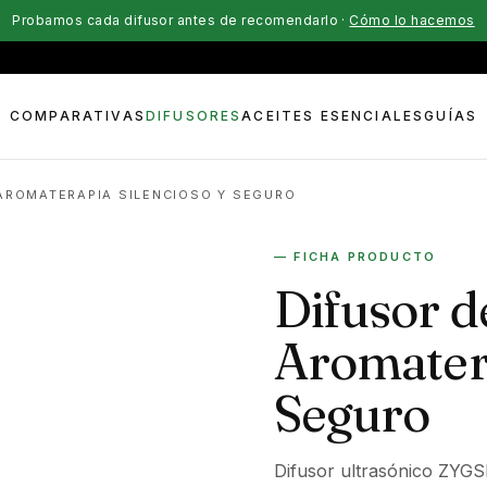
Probamos cada difusor antes de recomendarlo ·
Cómo lo hacemos
COMPARATIVAS
DIFUSORES
ACEITES ESENCIALES
GUÍAS
 AROMATERAPIA SILENCIOSO Y SEGURO
— FICHA PRODUCTO
Difusor d
Aromatera
Seguro
Difusor ultrasónico ZYGS