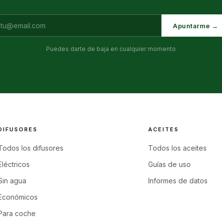
Apuntarme →
Puedes darte de baja en cualquier momento
DIFUSORES
ACEITES
Todos los difusores
Todos los aceites
Eléctricos
Guías de uso
Sin agua
Informes de datos
Económicos
Para coche