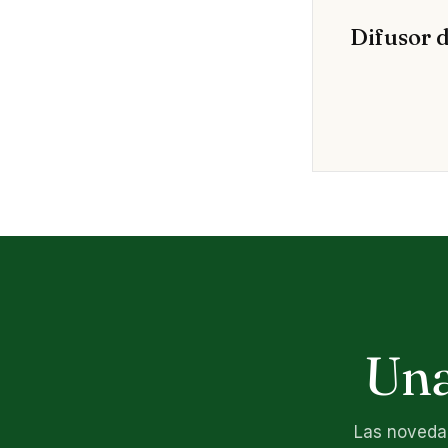
Difusor 
Una
Las novedad