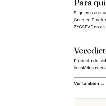
Para qu
Si quieres aroma
Cecotec PureArom
ZYGSEVE no es l
Veredict
Producto de nic
la estética enca
Ver también →