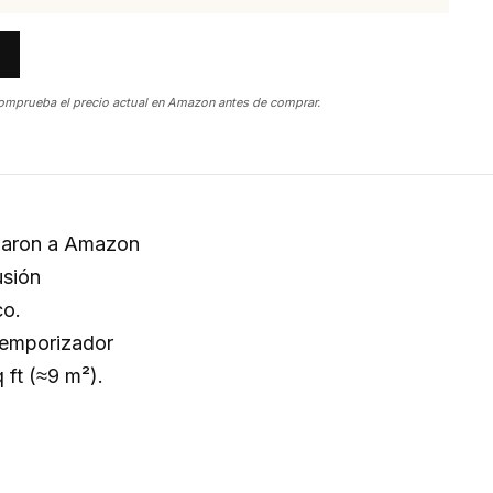
omprueba el precio actual en Amazon antes de comprar.
egaron a Amazon
usión
co.
 temporizador
 ft (≈9 m²).