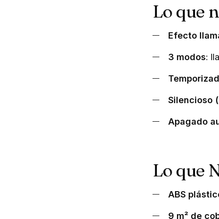
Lo que 
Efecto llam
3 modos
: l
Temporizad
Silencioso 
Apagado au
Lo que 
ABS plástic
9 m² de co