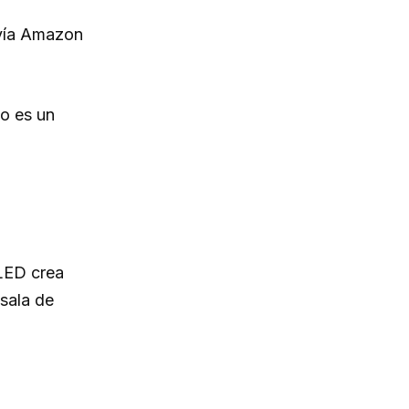
vía Amazon
no es un
 LED crea
 sala de