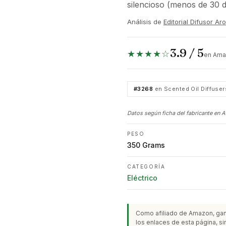
silencioso (menos de 30 
Análisis de
Editorial Difusor A
3.9 / 5
★★★★☆
en Ama
#3268
en Scented Oil Diffuser
Datos según ficha del fabricante en 
PESO
350 Grams
CATEGORÍA
Eléctrico
Como afiliado de Amazon, gan
los enlaces de esta página, sin