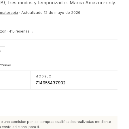
dB), tres modos y temporizador. Marca Amazon-only.
romaterapia
· Actualizado
12 de mayo de 2026
zon · 415 reseñas →
s
Amazon:
MODELO
714955437902
o una comisión por las compras cualificadas realizadas mediante
 coste adicional para ti.