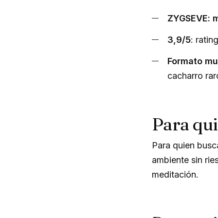
ZYGSEVE: m
3,9/5
: ratin
Formato mu
cacharro rar
Para qui
Para quien busca
ambiente sin rie
meditación.