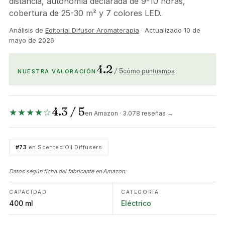
distancia, autonomía declarada de 9-10 horas,
cobertura de 25-30 m² y 7 colores LED.
Análisis de
Editorial Difusor Aromaterapia
· Actualizado
10 de
mayo de 2026
4.2
/ 5
cómo puntuamos
NUESTRA VALORACIÓN
4.3 / 5
★★★★☆
en Amazon · 3.078 reseñas →
#73
en Scented Oil Diffusers
Datos según ficha del fabricante en Amazon:
CAPACIDAD
CATEGORÍA
400 ml
Eléctrico