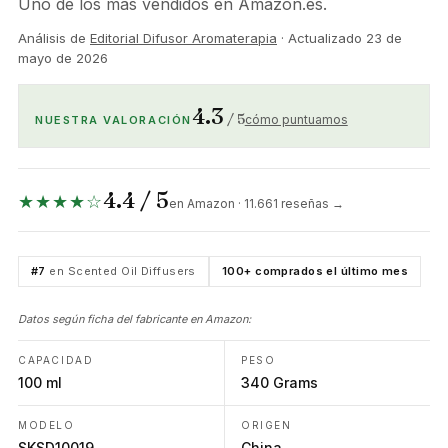
Uno de los más vendidos en Amazon.es.
Análisis de
Editorial Difusor Aromaterapia
· Actualizado
23 de
mayo de 2026
4.3
/ 5
cómo puntuamos
NUESTRA VALORACIÓN
4.4 / 5
★★★★☆
en Amazon · 11.661 reseñas →
#7
en Scented Oil Diffusers
100+ comprados el último mes
Datos según ficha del fabricante en Amazon:
CAPACIDAD
PESO
100 ml
340 Grams
MODELO
ORIGEN
SKSD10019
China