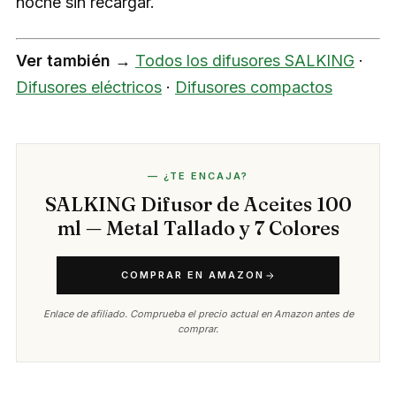
noche sin recargar.
Ver también →
Todos los difusores SALKING
·
Difusores eléctricos
·
Difusores compactos
— ¿TE ENCAJA?
SALKING Difusor de Aceites 100
ml — Metal Tallado y 7 Colores
COMPRAR EN AMAZON
Enlace de afiliado. Comprueba el precio actual en Amazon antes de
comprar.