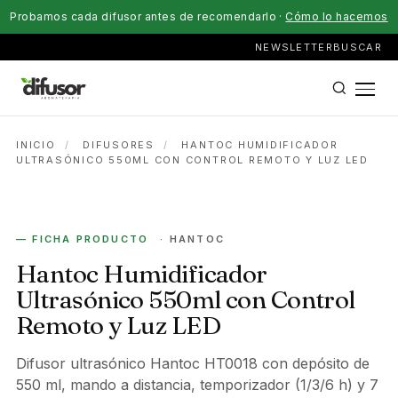
Probamos cada difusor antes de recomendarlo ·
Cómo lo hacemos
NEWSLETTER
BUSCAR
INICIO
/
DIFUSORES
/
HANTOC HUMIDIFICADOR
ULTRASÓNICO 550ML CON CONTROL REMOTO Y LUZ LED
ELÉCTRICO
— FICHA PRODUCTO
· HANTOC
Hantoc Humidificador
Ultrasónico 550ml con Control
Remoto y Luz LED
Difusor ultrasónico Hantoc HT0018 con depósito de
550 ml, mando a distancia, temporizador (1/3/6 h) y 7