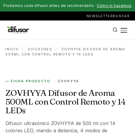
Probamos cada difusor antes de recomendarlo ·
Cómo lo hacemos
NEWSLETTER
BUSCAR
INICIO
/
DIFUSORES
/
ZOVHYYA DIFUSOR DE AROMA
500ML CON CONTROL REMOTO Y 14 LEDS
DIFUSOR
— FICHA PRODUCTO
· ZOVHYYA
ZOVHYYA Difusor de Aroma
500ML con Control Remoto y 14
LEDs
Difusor ultrasónico ZOVHYYA de 500 ml con 14
colores LED, mando a distancia, 4 modos de