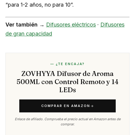
“para 1-2 años, no para 10”.
Ver también →
Difusores eléctricos
·
Difusores
de gran capacidad
— ¿TE ENCAJA?
ZOVHYYA Difusor de Aroma
500ML con Control Remoto y 14
LEDs
COMPRAR EN AMAZON
Enlace de afiliado. Comprueba el precio actual en Amazon antes de
comprar.