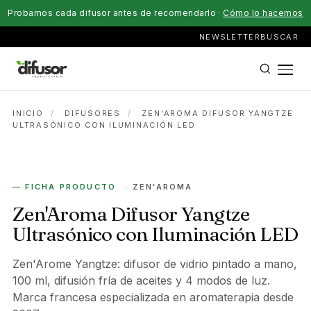
Probamos cada difusor antes de recomendarlo ·
Cómo lo hacemos
NEWSLETTER
BUSCAR
INICIO
/
DIFUSORES
/
ZEN'AROMA DIFUSOR YANGTZE
ULTRASÓNICO CON ILUMINACIÓN LED
ELÉCTRICO
— FICHA PRODUCTO
· ZEN'AROMA
Zen'Aroma Difusor Yangtze
Ultrasónico con Iluminación LED
Zen'Arome Yangtze: difusor de vidrio pintado a mano,
100 ml, difusión fría de aceites y 4 modos de luz.
Marca francesa especializada en aromaterapia desde