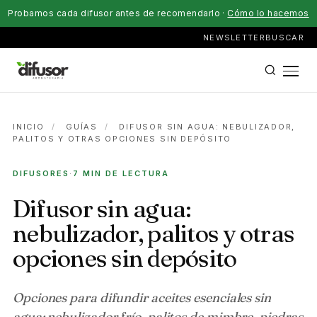
Probamos cada difusor antes de recomendarlo ·
Cómo lo hacemos
NEWSLETTER
BUSCAR
INICIO
/
GUÍAS
/
DIFUSOR SIN AGUA: NEBULIZADOR,
PALITOS Y OTRAS OPCIONES SIN DEPÓSITO
DIFUSORES
·
7 MIN DE LECTURA
Difusor sin agua:
nebulizador, palitos y otras
opciones sin depósito
Opciones para difundir aceites esenciales sin
agua: nebulizador frío, palitos de mimbre, piedras