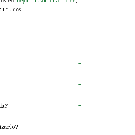
los en
mejor difusor para coche
,
 líquidos.
?
ía?
izarlo?