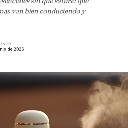
senciales sin que sature: qué
omas van bien conduciendo y
IZADO
unio de 2026