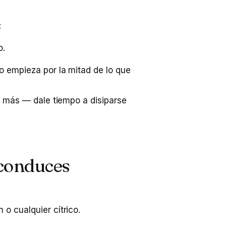
:
o.
ro empieza por la mitad de lo que
s más — dale tiempo a disiparse
 conduces
 o cualquier cítrico.