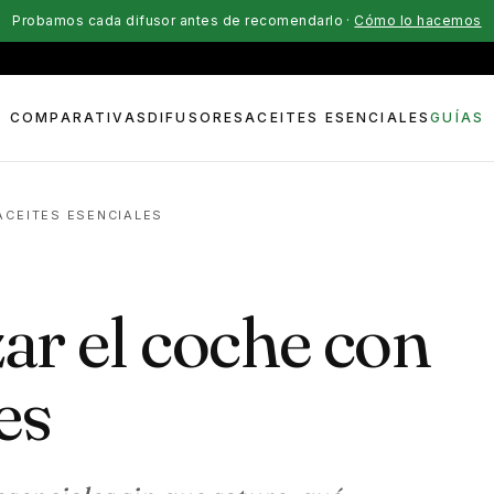
Probamos cada difusor antes de recomendarlo ·
Cómo lo hacemos
COMPARATIVAS
DIFUSORES
ACEITES ESENCIALES
GUÍAS
ACEITES ESENCIALES
r el coche con
es