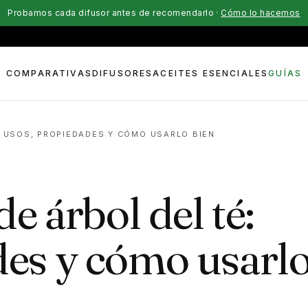
Probamos cada difusor antes de recomendarlo ·
Cómo lo hacemos
COMPARATIVAS
DIFUSORES
ACEITES ESENCIALES
GUÍAS
: USOS, PROPIEDADES Y CÓMO USARLO BIEN
de árbol del té:
des y cómo usarl