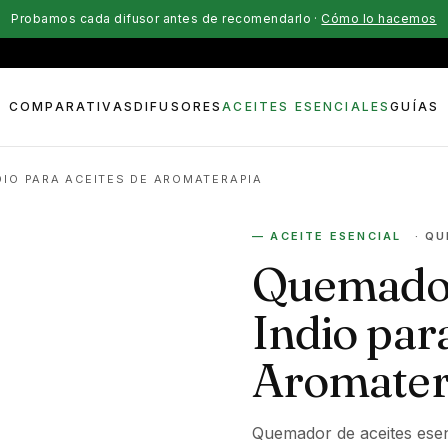
Probamos cada difusor antes de recomendarlo ·
Cómo lo hacemos
COMPARATIVAS
DIFUSORES
ACEITES ESENCIALES
GUÍAS
IO PARA ACEITES DE AROMATERAPIA
— ACEITE ESENCIAL
· Q
Quemador
Indio par
Aromater
Quemador de aceites ese