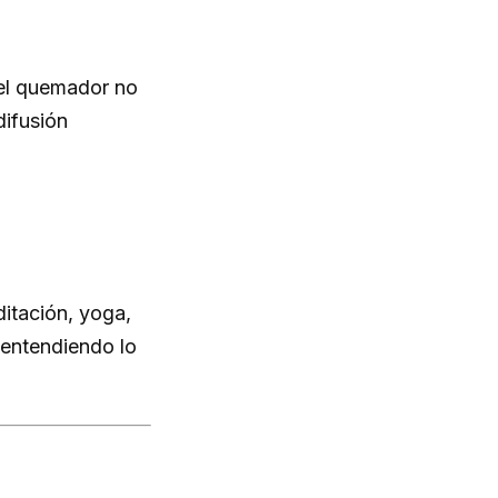
 el quemador no
difusión
itación, yoga,
 entendiendo lo