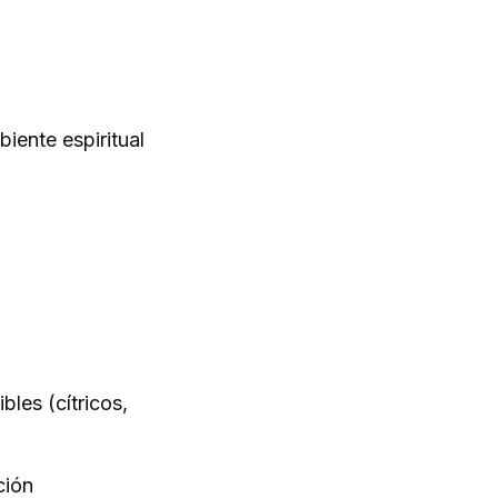
iente espiritual
bles (cítricos,
ción