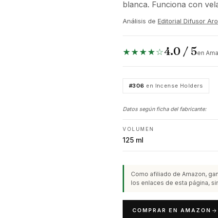
blanca. Funciona con vela t
Análisis de
Editorial Difusor A
4.0 / 5
★★★★☆
en Ama
#306
en Incense Holders
Datos según ficha del fabricante:
VOLUMEN
125 ml
Como afiliado de Amazon, gan
los enlaces de esta página, sin
COMPRAR EN AMAZON