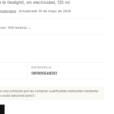
é (tealight), sin electricidad, 125 ml.
romaterapia
· Actualizado
10 de mayo de 2026
zon · 509 reseñas →
REFERENCIA
061900548351
o una comisión por las compras cualificadas realizadas mediante
 coste adicional para ti.