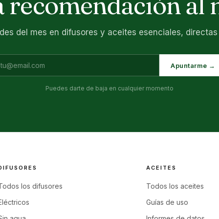
 recomendación al 
es del mes en difusores y aceites esenciales, directas 
Apuntarme →
Puedes darte de baja en cualquier momento
DIFUSORES
ACEITES
Todos los difusores
Todos los aceites
Eléctricos
Guías de uso
Sin agua
Informes de datos