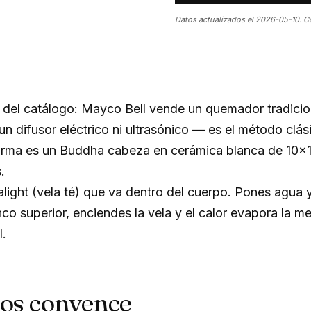
Datos actualizados el 2026-05-10. C
 del catálogo: Mayco Bell vende un quemador tradicio
un difusor eléctrico ni ultrasónico — es el método clás
forma es un Buddha cabeza en cerámica blanca de 10×
.
light (vela té) que va dentro del cuerpo. Pones agua 
nco superior, enciendes la vela y el calor evapora la 
l.
nos convence