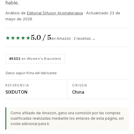
fiable.
Análisis de
Editorial Difusor Aromaterapia
· Actualizado
23 de
mayo de 2026
5.0 / 5
★★★★★
en Amazon · 2 reseñas →
#5532
en Women's Bracelets
Datos según ficha del fabricante:
REFERENCIA
ORIGEN
SIXDUTON
China
Como afiliado de Amazon, gano una comisión por las compras
cualificadas realizadas mediante los enlaces de esta página, sin
coste adicional para ti.