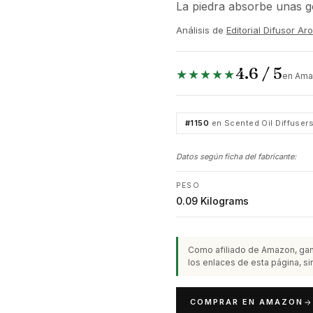
La piedra absorbe unas go
Análisis de
Editorial Difusor A
4.6 / 5
★★★★★
en Ama
#1150
en Scented Oil Diffuser
Datos según ficha del fabricante:
PESO
0.09 Kilograms
Como afiliado de Amazon, gan
los enlaces de esta página, sin
COMPRAR EN AMAZON