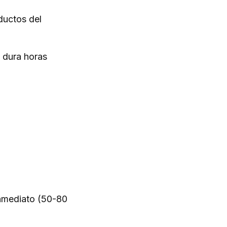
ductos del
y dura horas
inmediato (50-80