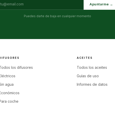
Apuntarme →
Puedes darte de baja en cualquier momento
DIFUSORES
ACEITES
Todos los difusores
Todos los aceites
Eléctricos
Guías de uso
Sin agua
Informes de datos
Económicos
Para coche