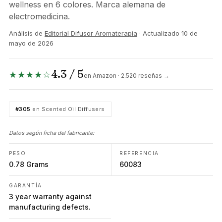
wellness en 6 colores. Marca alemana de
electromedicina.
Análisis de
Editorial Difusor Aromaterapia
· Actualizado
10 de
mayo de 2026
4.3 / 5
★★★★☆
en Amazon · 2.520 reseñas →
#305
en Scented Oil Diffusers
Datos según ficha del fabricante:
PESO
REFERENCIA
0.78 Grams
60083
GARANTÍA
3 year warranty against
manufacturing defects.