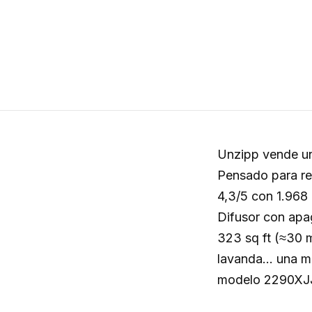
Unzipp vende un
Pensado para reg
4,3/5 con 1.968 
Difusor con apa
323 sq ft (≈30 m
lavanda… una me
modelo 2290XJJ 