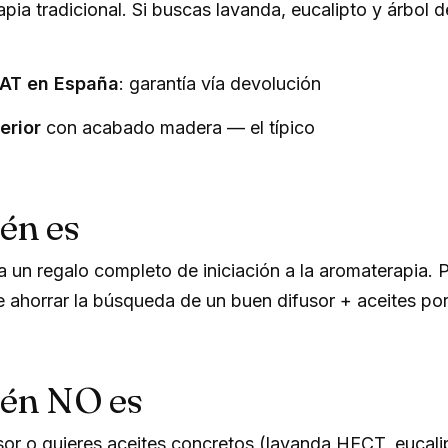
pia tradicional. Si buscas lavanda, eucalipto y árbol de
SAT en España
: garantía vía devolución
erior
con acabado madera — el típico
én es
 un regalo completo de iniciación a la aromaterapia. 
e ahorrar la búsqueda de un buen difusor + aceites po
ién NO es
usor o quieres aceites concretos (lavanda HECT, eucali