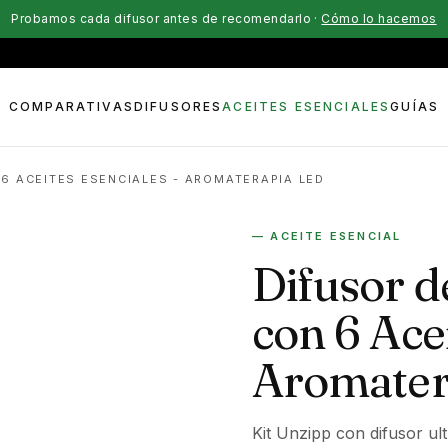
Probamos cada difusor antes de recomendarlo ·
Cómo lo hacemos
COMPARATIVAS
DIFUSORES
ACEITES ESENCIALES
GUÍAS
6 ACEITES ESENCIALES - AROMATERAPIA LED
— ACEITE ESENCIAL
Difusor 
con 6 Acei
Aromater
Kit Unzipp con difusor ul