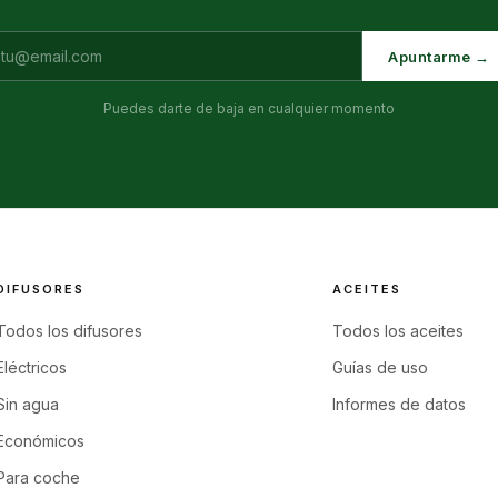
Apuntarme →
Puedes darte de baja en cualquier momento
DIFUSORES
ACEITES
Todos los difusores
Todos los aceites
Eléctricos
Guías de uso
Sin agua
Informes de datos
Económicos
Para coche