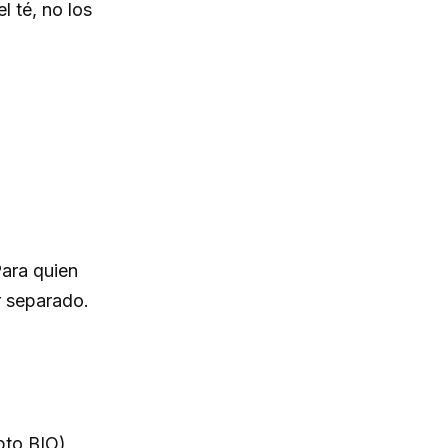
l té, no los
Para quien
r separado.
pto BIO),