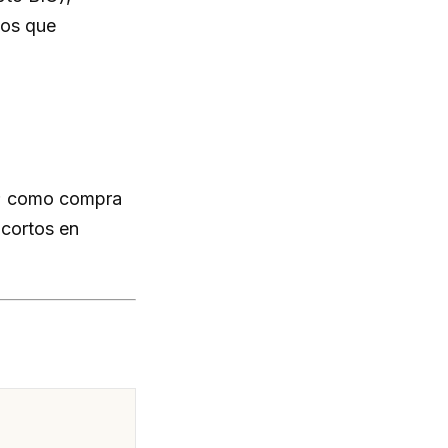
vos que
a; como compra
 cortos en