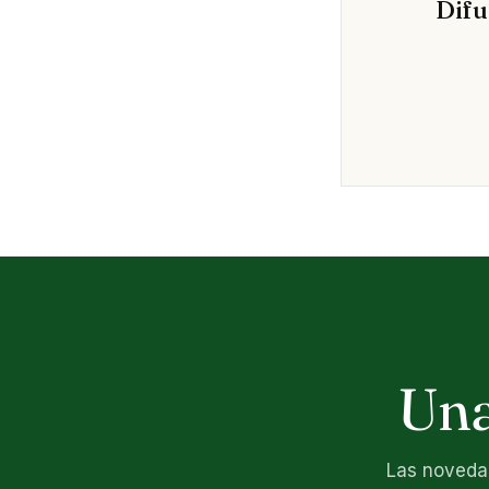
Difu
Una
Las novedad