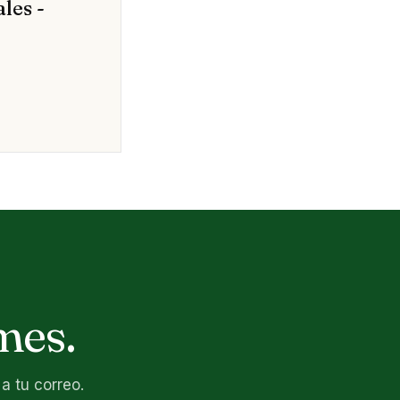
les -
mes.
a tu correo.