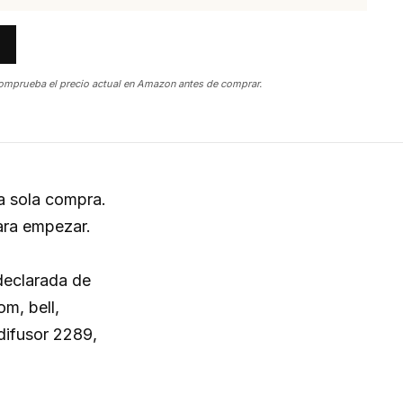
omprueba el precio actual en Amazon antes de comprar.
a sola compra.
para empezar.
declarada de
om, bell,
difusor 2289,