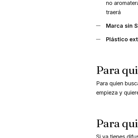
no aromatera
traerá
Marca sin 
Plástico ext
Para qui
Para quien busca
empieza y quier
Para qu
Si ya tienes dif