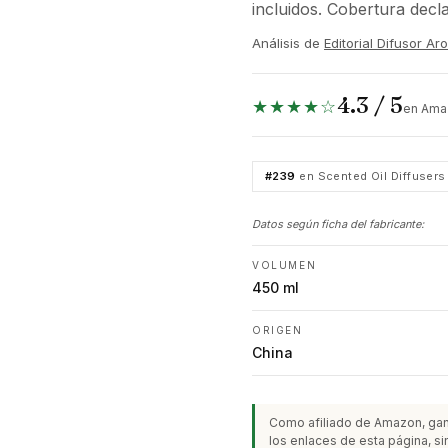
incluidos. Cobertura decl
Análisis de
Editorial Difusor A
4.3 / 5
★★★★☆
en Amaz
#239
en Scented Oil Diffusers
Datos según ficha del fabricante:
VOLUMEN
450 ml
ORIGEN
China
Como afiliado de Amazon, gan
los enlaces de esta página, sin