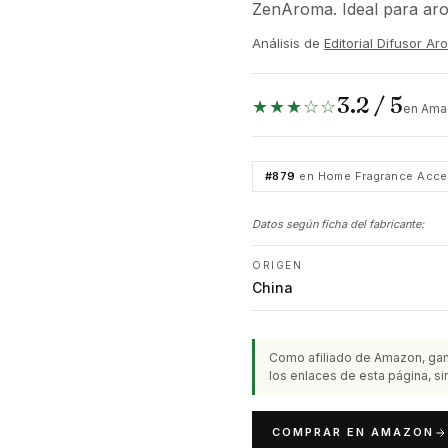
ZenAroma. Ideal para arom
Análisis de
Editorial Difusor A
3.2 / 5
★★★☆☆
en Ama
#879
en Home Fragrance Acce
Datos según ficha del fabricante:
ORIGEN
China
Como afiliado de Amazon, gan
los enlaces de esta página, sin
COMPRAR EN AMAZON